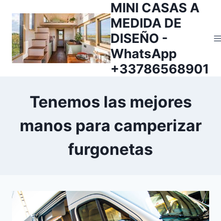
MINI CASAS A
Saltar
al
MEDIDA DE
contenido
DISEÑO -
WhatsApp
+33786568901
Tenemos las mejores
manos para camperizar
furgonetas