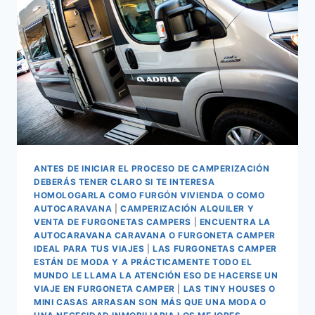
ANTES DE INICIAR EL PROCESO DE CAMPERIZACIÓN
DEBERÁS TENER CLARO SI TE INTERESA
HOMOLOGARLA COMO FURGÓN VIVIENDA O COMO
AUTOCARAVANA
|
CAMPERIZACIÓN ALQUILER Y
VENTA DE FURGONETAS CAMPERS
|
ENCUENTRA LA
AUTOCARAVANA CARAVANA O FURGONETA CAMPER
IDEAL PARA TUS VIAJES
|
LAS FURGONETAS CAMPER
ESTÁN DE MODA Y A PRÁCTICAMENTE TODO EL
MUNDO LE LLAMA LA ATENCIÓN ESO DE HACERSE UN
VIAJE EN FURGONETA CAMPER
|
LAS TINY HOUSES O
MINI CASAS ARRASAN SON MÁS QUE UNA MODA O