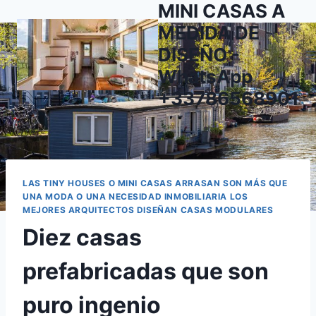
MINI CASAS A
Saltar
al
MEDIDA DE
contenido
DISEÑO -
WhatsApp
+33786568901
LAS TINY HOUSES O MINI CASAS ARRASAN SON MÁS QUE
UNA MODA O UNA NECESIDAD INMOBILIARIA LOS
MEJORES ARQUITECTOS DISEÑAN CASAS MODULARES
Diez casas
prefabricadas que son
puro ingenio