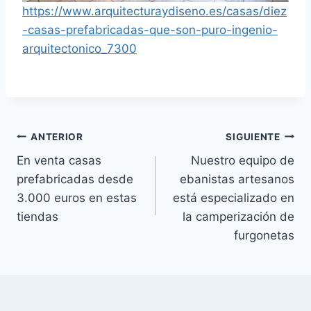
https://www.arquitecturaydiseno.es/casas/diez
-casas-prefabricadas-que-son-puro-ingenio-
arquitectonico_7300
Navegación
ANTERIOR
SIGUIENTE
En venta casas
Nuestro equipo de
de
prefabricadas desde
ebanistas artesanos
entradas
3.000 euros en estas
está especializado en
tiendas
la camperización de
furgonetas