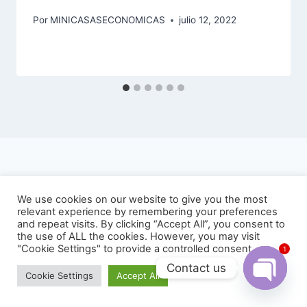
Por
MINICASASECONOMICAS
julio 12, 2022
We use cookies on our website to give you the most
relevant experience by remembering your preferences
Utilizamos cookies para ofrecerte la mejor experiencia en
and repeat visits. By clicking “Accept All”, you consent to
© 2026 MINI CASAS A MEDIDA DE DISEÑO -
nuestra web.
the use of ALL the cookies. However, you may visit
WhatsApp +33786568901 - Tema para
Puedes aprender más sobre qué cookies utilizamos o
"Cookie Settings" to provide a controlled consent.
1
desactivarlas en los
ajustes
.
WordPress por
Kadence WP
Contact us
Cookie Settings
Accept All
Aceptar
Open